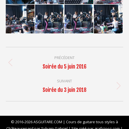
Navigation
PRÉCÉDENT
album
Album
Soirée du 5 juin 2016
précédent
:
SUIVANT
Album
Soirée du 3 juin 2018
suivant
:
© 2016-2026 ASGUITARE.COM | Cours de guitare tous styles à
Châteaurenard par Sylvain Gabriel | Site créé par
graficjooz.com
|