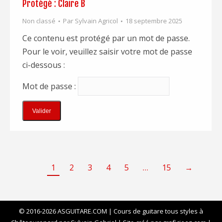
Protégé : Claire B
Non classé
Par
Sylvain Agricol
18 septembre 2025
Ce contenu est protégé par un mot de passe.
Pour le voir, veuillez saisir votre mot de passe
ci-dessous :
Mot de passe :
1
2
3
4
5
…
15
→
© 2016-2026 ASGUITARE.COM | Cours de guitare tous styles à